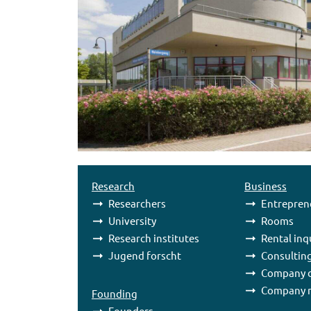
Research
Business
Researchers
Entrepren
University
Rooms
Research institutes
Rental inq
Jugend forscht
Consultin
Company d
Company 
Founding
Founders