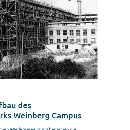
fbau des
arks Weinberg Campus
schen Wiedervereinigung begannen die