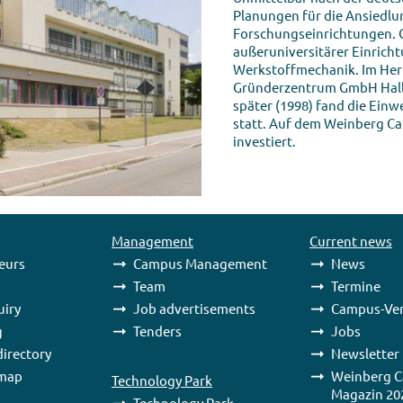
Planungen für die Ansiedlu
Forschungseinrichtungen. Gl
außeruniversitärer Einricht
Werkstoffmechanik. Im Herb
Gründerzentrum GmbH Halle
später (1998) fand die Ein
statt. Auf dem Weinberg Ca
investiert.
Management
Current news
eurs
Campus Management
News
Team
Termine
uiry
Job advertisements
Campus-Ver
g
Tenders
Jobs
irectory
Newsletter
map
Weinberg 
Technology Park
Magazin 20
Technology Park