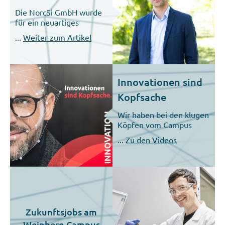
Die NorcSi GmbH wurde
für ein neuartiges
Verfahren zur
...
Weiter zum Artikel
Herstellung von Anoden
für die Elektromobilität
ausgezeichnet.
Innovationen sind
Kopfsache
Wir haben bei den klugen
Köpfen vom Campus
nachgefragt, wie
...
Zu den Videos
Innovationen entstehen.
Zukunftsjobs am
Weinberg Campus