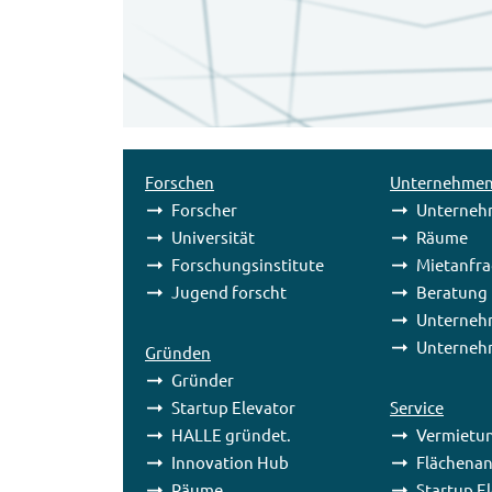
Forschen
Unternehme
Forscher
Unterneh
Universität
Räume
Forschungsinstitute
Mietanfr
Jugend forscht
Beratung
Unterneh
Unterneh
Gründen
Gründer
Startup Elevator
Service
HALLE gründet.
Vermietu
Innovation Hub
Flächenan
Räume
Startup E