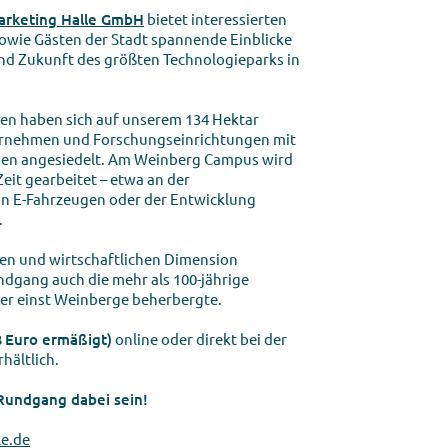
arketing Halle GmbH
bietet interessierten
owie Gästen der Stadt spannende Einblicke
nd Zukunft des größten Technologieparks in
en haben sich auf unserem 134 Hektar
ernehmen und Forschungseinrichtungen mit
nden angesiedelt. Am Weinberg Campus wird
eit gearbeitet – etwa an der
n E-Fahrzeugen oder der Entwicklung
.
en und wirtschaftlichen Dimension
ndgang auch die mehr als 100-jährige
der einst Weinberge beherbergte.
3 Euro ermäßigt)
online oder direkt bei der
rhältlich.
Rundgang dabei sein!
le.de