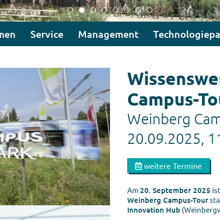
men
Service
Management
Technologiepa
Wissenswer
Campus-To
Weinberg Cam
20.09.2025, 1
weitere Termine
Am
20. September 2025
is
Weinberg Campus-Tour
sta
Innovation Hub
(Weinbergw