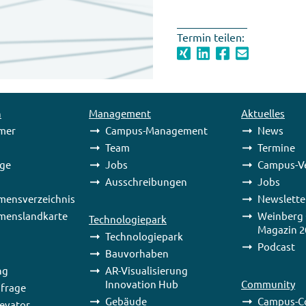
Termin teilen:
n
Management
Aktuelles
mer
Campus-Management
News
Team
Termine
age
Jobs
Campus-V
Ausschreibungen
Jobs
mensverzeichnis
Newslette
menslandkarte
Weinberg
Technologiepark
Magazin 2
Technologiepark
Podcast
Bauvorhaben
ng
AR-Visualisierung
Innovation Hub
Community
frage
Gebäude
Campus-C
levator