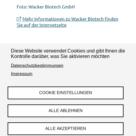
Foto: Wacker Biotech GmbH
Mehr Informationen zu Wacker Biotech finden
Sie auf der Internetseite
Diese Website verwendet Cookies und gibt Ihnen die
News teilen:
Kontrolle darüber, was Sie aktivieren möchten
Datenschutzbestimmungen
Impressum
COOKIE EINSTELLUNGEN
Impressum
Datenschutzerklärung
Barrierefreiheit
Kontakt
ALLE ABLEHNEN
© TGZ Halle Technologie- und Gründerzentrum Halle GmbH
ALLE AKZEPTIEREN
& Bio-Zentrum Halle GmbH