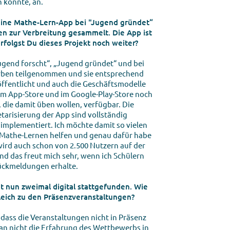
 könnte, an.
eine Mathe-Lern-App bei "Jugend gründet“
en zur Verbreitung gesammelt. Die App ist
erfolgst Du dieses Projekt noch weiter?
Jugend forscht“, „Jugend gründet“ und bei
rben teilgenommen und sie entsprechend
röffentlicht und auch die Geschäftsmodelle
 im App-Store und im Google-Play-Store noch
r, die damit üben wollen, verfügbar. Die
arisierung der App sind vollständig
 implementiert. Ich möchte damit so vielen
 Mathe-Lernen helfen und genau dafür habe
 wird auch schon von 2.500 Nutzern auf der
d das freut mich sehr, wenn ich Schülern
Rückmeldungen erhalte.
 nun zweimal digital stattgefunden. Wie
leich zu den Präsenzveranstaltungen?
, dass die Veranstaltungen nicht in Präsenz
an nicht die Erfahrung des Wettbewerbs in