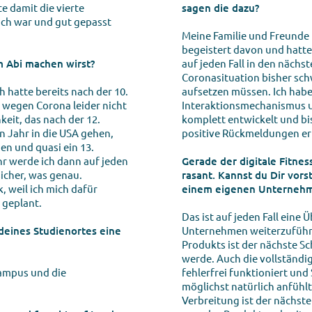
 damit die vierte
sagen die dazu?
eich war und gut gepasst
Meine Familie und Freunde 
begeistert davon und hatt
m Abi machen wirst?
auf jeden Fall in den näch
Coronasituation bisher schw
h hatte bereits nach der 10.
aufsetzen müssen. Ich habe
s wegen Corona leider nicht
Interaktionsmechanismus 
keit, das nach der 12.
komplett entwickelt und bi
n Jahr in die USA gehen,
positive Rückmeldungen er
gen und quasi ein 13.
r werde ich dann auf jeden
Gerade der digitale Fitne
sicher, was genau.
rasant. Kannst du Dir vors
, weil ich mich dafür
einem eigenen Unternehm
 geplant.
Das ist auf jeden Fall eine 
deines Studienortes eine
Unternehmen weiterzuführe
Produkts ist der nächste S
werde. Auch die vollständig
Campus und die
fehlerfrei funktioniert und
möglichst natürlich anfühlt
Verbreitung ist der nächste