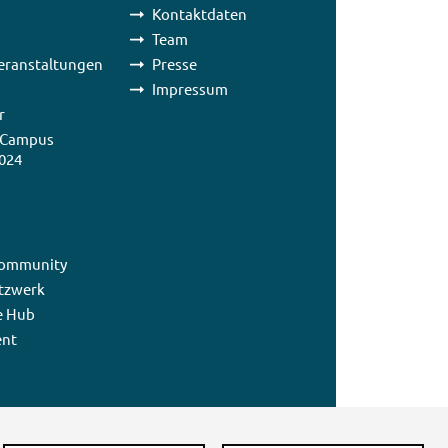
Kontaktdaten
Team
eranstaltungen
Presse
Impressum
r
 Campus
024
ommunity
tzwerk
e Hub
nt