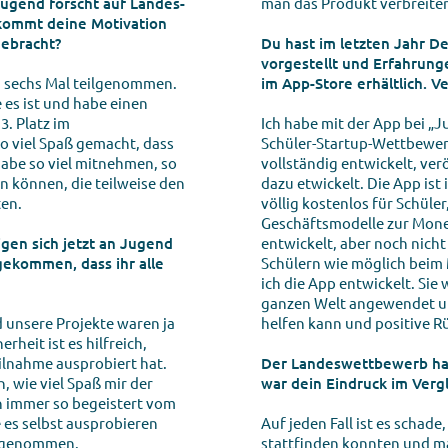
ugend forscht auf Landes-
man das Produkt verbreiten
ommt deine Motivation
gebracht?
Du hast im letzten Jahr D
vorgestellt und Erfahrung
on sechs Mal teilgenommen.
im App-Store erhältlich. V
 es ist und habe einen
. Platz im
Ich habe mit der App bei „
o viel Spaß gemacht, dass
Schüler-Startup-Wettbewe
habe so viel mitnehmen, so
vollständig entwickelt, ve
en können, die teilweise den
dazu etwickelt. Die App ist
ten.
völlig kostenlos für Schüle
Geschäftsmodelle zur Monet
gen sich jetzt an Jugend
entwickelt, aber noch nicht
 gekommen, dass ihr alle
Schülern wie möglich beim
ich die App entwickelt. Sie
ganzen Welt angewendet un
 unsere Projekte waren ja
helfen kann und positive 
rheit ist es hilfreich,
ilnahme ausprobiert hat.
Der Landeswettbewerb hat
 wie viel Spaß mir der
war dein Eindruck im Verg
h immer so begeistert vom
 es selbst ausprobieren
Auf jeden Fall ist es schade
eilgenommen.
stattfinden konnten und m