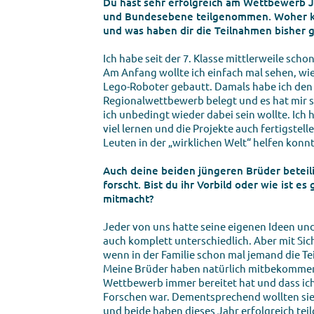
Du hast sehr erfolgreich am Wettbewerb J
und Bundesebene teilgenommen. Woher k
und was haben dir die Teilnahmen bisher 
Ich habe seit der 7. Klasse mittlerweile sch
Am Anfang wollte ich einfach mal sehen, wie
Lego-Roboter gebautt. Damals habe ich den 3
Regionalwettbewerb belegt und es hat mir s
ich unbedingt wieder dabei sein wollte. Ich 
viel lernen und die Projekte auch fertigstell
Leuten in der „wirklichen Welt“ helfen konn
Auch deine beiden jüngeren Brüder beteili
forscht. Bist du ihr Vorbild oder wie ist es
mitmacht?
Jeder von uns hatte seine eigenen Ideen und
auch komplett unterschiedlich. Aber mit Siche
wenn in der Familie schon mal jemand die Te
Meine Brüder haben natürlich mitbekommen,
Wettbewerb immer bereitet hat und dass ic
Forschen war. Dementsprechend wollten sie
und beide haben dieses Jahr erfolgreich t