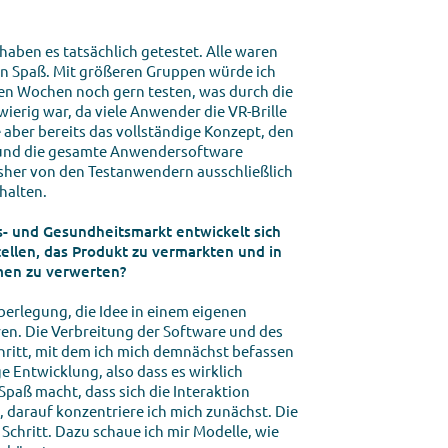
haben es tatsächlich getestet. Alle waren
en Spaß. Mit größeren Gruppen würde ich
sten Wochen noch gern testen, was durch die
ierig war, da viele Anwender die VR-Brille
 aber bereits das vollständige Konzept, den
und die gesamte Anwendersoftware
sher von den Testanwendern ausschließlich
halten.
ss- und Gesundheitsmarkt entwickelt sich
tellen, das Produkt zu vermarkten und in
en zu verwerten?
Überlegung, die Idee in einem eigenen
n. Die Verbreitung der Software und des
chritt, mit dem ich mich demnächst befassen
e Entwicklung, also dass es wirklich
 Spaß macht, dass sich die Interaktion
, darauf konzentriere ich mich zunächst. Die
 Schritt. Dazu schaue ich mir Modelle, wie