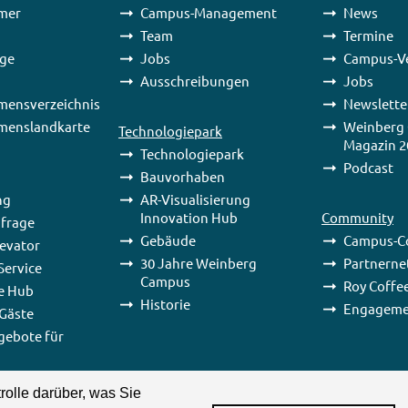
mer
Campus-Management
News
Team
Termine
age
Jobs
Campus-V
Ausschreibungen
Jobs
mensverzeichnis
Newslette
menslandkarte
Weinberg
Technologiepark
Magazin 2
Technologiepark
Podcast
Bauvorhaben
ng
AR-Visualisierung
Innovation Hub
Community
frage
Gebäude
Campus-C
levator
30 Jahre Weinberg
Partnerne
ervice
Campus
Roy Coffe
e Hub
Historie
Engageme
Gäste
gebote für
rolle darüber, was Sie