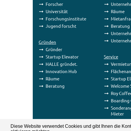
Forscher
Unterneh
Universität
Räume
Forschungsinstitute
Mietanfr
Jugend forscht
Beratung
Unterneh
Unterneh
Gründen
Gründer
Startup Elevator
Service
HALLE gründet.
Vermietu
Innovation Hub
Flächenan
Räume
Startup E
Beratung
Welcome S
Roy Coffe
Boarding 
Sonderan
Mieter
Diese Website verwendet Cookies und gibt Ihnen die Kont