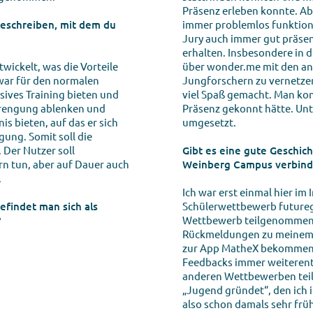
Präsenz erleben konnte. A
 beschreiben, mit dem du
immer problemlos funktion
Jury auch immer gut präse
erhalten. Insbesondere in d
twickelt, was die Vorteile
über wonder.me mit den an
zwar für den normalen
Jungforschern zu vernetzen,
sives Training bieten und
viel Spaß gemacht. Man kon
trengung ablenken und
Präsenz gekonnt hätte. Un
is bieten, auf das er sich
umgesetzt.
gung. Somit soll die
 Der Nutzer soll
Gibt es eine gute Geschic
rn tun, aber auf Dauer auch
Weinberg Campus verbind
.
Ich war erst einmal hier i
efindet man sich als
Schülerwettbewerb futureg
?
Wettbewerb teilgenommen 
Rückmeldungen zu meinem 
zur App MatheX bekommen. 
Feedbacks immer weiterent
anderen Wettbewerben tei
„Jugend gründet“, den ich 
also schon damals sehr fr