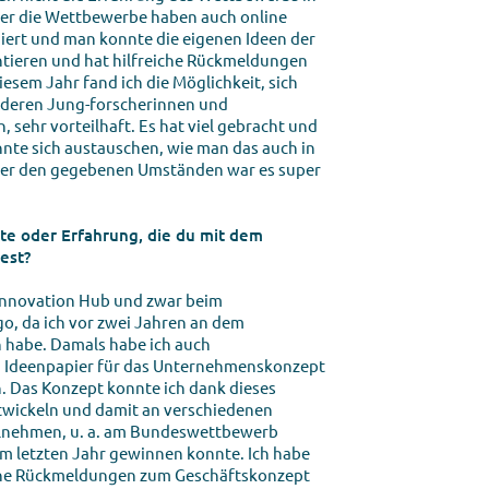
ber die Wettbewerbe haben auch online
iert und man konnte die eigenen Ideen der
ntieren und hat hilfreiche Rückmeldungen
iesem Jahr fand ich die Möglichkeit, sich
deren Jung-forscherinnen und
 sehr vorteilhaft. Es hat viel gebracht und
nte sich austauschen, wie man das auch in
ter den gegebenen Umständen war es super
hte oder Erfahrung, die du mit dem
est?
m Innovation Hub und zwar beim
o, da ich vor zwei Jahren an dem
habe. Damals habe ich auch
Ideenpapier für das Unternehmenskonzept
Das Konzept konnte ich dank dieses
wickeln und damit an verschiedenen
lnehmen, u. a. am Bundeswettbewerb
im letzten Jahr gewinnen konnte. Ich habe
ühe Rückmeldungen zum Geschäftskonzept