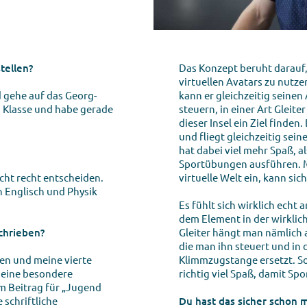
stellen?
Das Konzept beruht darauf
virtuellen Avatars zu nutz
d gehe auf das Georg-
kann er gleichzeitig seine
2. Klasse und habe gerade
steuern, in einer Art Gleiter
dieser Insel ein Ziel finden
und fliegt gleichzeitig sei
hat dabei viel mehr Spaß, 
Sportübungen ausführen. Man
icht recht entscheiden.
virtuelle Welt ein, kann sic
ch Englisch und Physik
Es fühlt sich wirklich echt 
dem Element in der wirklic
chrieben?
Gleiter hängt man nämlich 
die man ihn steuert und in 
ben und meine vierte
Klimmzugstange ersetzt. So 
h eine besondere
richtig viel Spaß, damit Sp
m Beitrag für „Jugend
 schriftliche
Du hast das sicher schon 