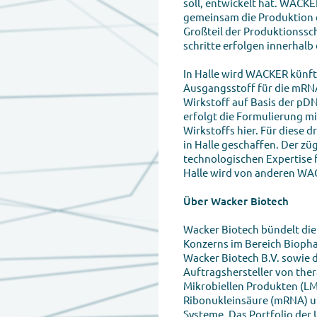
soll, entwickelt hat. WAC
gemeinsam die Produktion d
Großteil der Produktionssch
schritte erfolgen innerhalb
In Halle wird WACKER künft
Ausgangsstoff für die mRNA
Wirkstoff auf Basis der pD
erfolgt die Formulierung m
Wirkstoffs hier. Für diese 
in Halle geschaffen. Der z
technologischen Expertise
Halle wird von anderen WA
Über Wacker Biotech
Wacker Biotech bündelt di
Konzerns im Bereich Bioph
Wacker Biotech B.V. sowie d
Auftragshersteller von the
Mikrobiellen Produkten (L
Ribonukleinsäure (mRNA) un
Systeme. Das Portfolio der