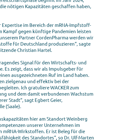
ie nötigen Kapazitäten geschaffen haben,
r Expertise im Bereich der mRNA-Impf­stoff-
im Kampf gegen künftige Pandemien leisten
 unserem Partner CordenPharma werden wir
stoffe für Deutschland produ­zieren“, sagte
zende Christian Hartel.
rragendes Signal für den Wirtschafts- und
. Es zeigt, dass wir als Impulsgeber für
einen ausgezeichneten Ruf im Land haben.
 zielgenau und effektiv bei der
begleiten. Ich gratuliere WACKER zum
rung und dem damit verbundenen Wachstum
er Stadt“, sagt Egbert Geier,
le (Saale).
nskapazitäten hier am Standort Weinberg
Kompetenzen unserer Unternehmen im
 mRNA-Wirkstoffen. Er ist Beleg für die
ähigkeit des Standortes“, so Dr. Ulf-Marten