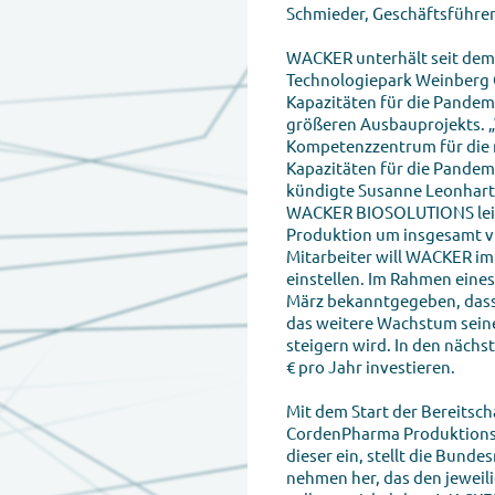
Schmieder, Geschäftsführe
WACKER unterhält seit dem
Technologiepark Weinberg C
Kapazitäten für die Pandemi
größeren Ausbauprojekts. „
Kompetenzzentrum für die 
Kapazitäten für die Pandemi
kündigte Susanne Leonharts
WACKER BIOSOLUTIONS leite
Produktion um insgesamt vi
Mitarbeiter will WACKER im
einstellen. Im Rahmen ein
März bekanntgegeben, dass
das weitere Wachstum seine
steigern wird. In den nächs
€ pro Jahr investieren.
Mit dem Start der Bereitsc
CordenPharma Produktionska
dieser ein, stellt die Bund
nehmen her, das den jeweil