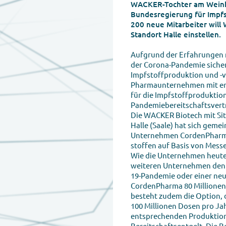
WACKER-Tochter am Weinb
Bundesregierung für Impfs
200 neue Mitarbeiter wil
Standort Halle einstellen.
Aufgrund der Erfahrungen m
der Corona-Pandemie sicher
Impfstoffproduktion und -
Pharmaunternehmen mit e
für die Impfstoff­produktio
Pandemiebereitschaftsvert
Die WACKER Biotech mit Si
Halle (Saale) hat sich gem
Unternehmen CordenPharma 
stoffen auf Basis von Mes
Wie die Unternehmen heute m
weiteren Unternehmen den Z
19-Pandemie oder einer ne
CordenPharma 80 Millionen 
besteht zudem die Option,
100 Millionen Dosen pro Jah
entsprechenden Produktions
Bereitschaftsentgelt. Die B