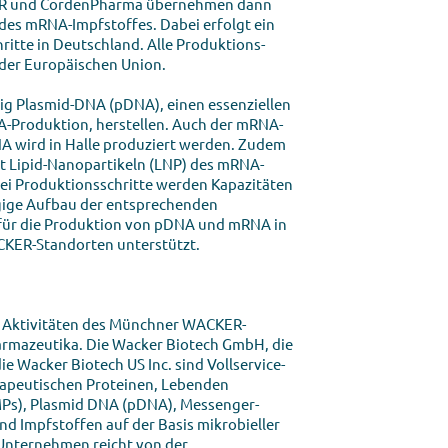
KER und CordenPharma übernehmen dann
es mRNA-Impfstoffes. Dabei erfolgt ein
ritte in Deutschland. Alle Produktions­
 der Europäischen Union.
ig Plasmid-DNA (pDNA), einen essen­ziellen
-Produktion, herstellen. Auch der mRNA-
NA wird in Halle produziert werden. Zudem
it Lipid-Nanopartikeln (LNP) des mRNA-
drei Produktionsschritte werden Kapazitäten
ügige Aufbau der entsprechen­den
 für die Produktion von pDNA und mRNA in
CKER-Standorten unterstützt.
e Aktivitäten des Münchner WACKER-
armazeutika. Die Wacker Biotech GmbH, die
ie Wacker Biotech US Inc. sind Vollservice-
rapeutischen Proteinen, Lebenden
MPs), Plasmid DNA (pDNA), Messenger-
d Impfstoffen auf der Basis mikrobieller
 Unternehmen reicht von der