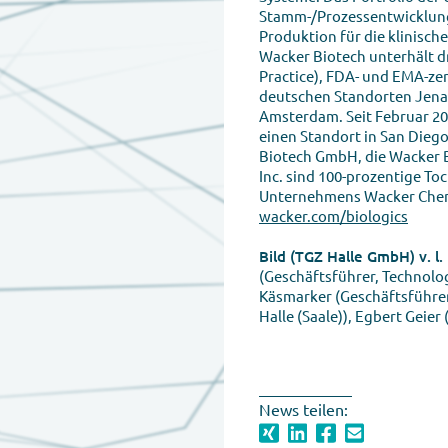
Stamm-/Prozessentwicklung 
Produktion für die klinisch
Wacker Biotech unterhält 
Practice), FDA- und EMA-zer
deutschen Standorten Jena 
Amsterdam. Seit Februar 2
einen Standort in San Diego
Biotech GmbH, die Wacker B
Inc. sind 100-prozentige T
Unternehmens Wacker Chemi
wacker.com/biologics
Bild (TGZ Halle GmbH) v. l. n
(Geschäftsführer, Technol
Käsmarker (Geschäftsführe
Halle (Saale)), Egbert Geier
News teilen: