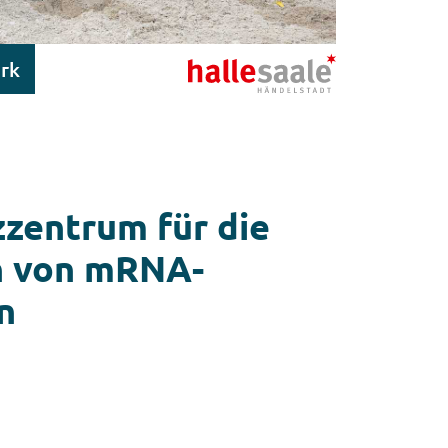
rk
zentrum für die
n von mRNA-
n