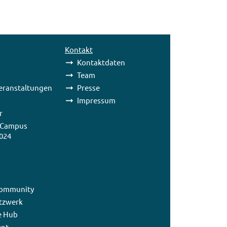
Kontakt
Kontaktdaten
Team
eranstaltungen
Presse
Impressum
r
 Campus
024
ommunity
tzwerk
e Hub
nt