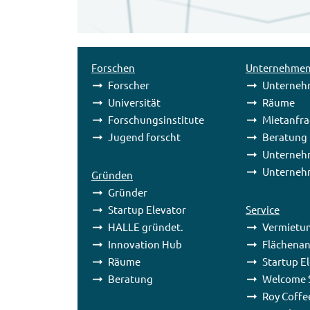
Forschen
Unternehme
Forscher
Unterneh
Universität
Räume
Forschungsinstitute
Mietanfr
Jugend forscht
Beratung
Unterneh
Unterneh
Gründen
Gründer
Startup Elevator
Service
HALLE gründet.
Vermietu
Innovation Hub
Flächenan
Räume
Startup E
Beratung
Welcome S
Roy Coffe