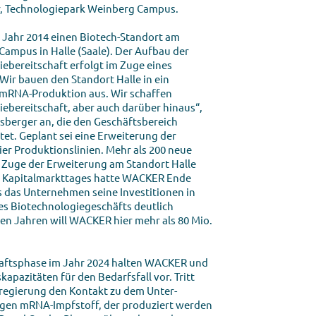
r, Technologiepark Weinberg Campus.
 Jahr 2014 einen Biotech-Standort am
ampus in Halle (Saale). Der Aufbau der
ebereitschaft erfolgt im Zuge eines
Wir bauen den Standort Halle in ein
mRNA-Produktion aus. Wir schaffen
ebereitschaft, aber auch darüber hinaus“,
berger an, die den Geschäftsbereich
t. Geplant sei eine Erweiterung der
er Produktionslinien. Mehr als 200 neue
 Zuge der Erweiterung am Standort Halle
es Kapitalmarkttages hatte WACKER Ende
 das Unternehmen seine Investitionen in
s Biotechnologiegeschäfts deutlich
ten Jahren will WACKER hier mehr als 80 Mio.
haftsphase im Jahr 2024 halten WACKER und
pazitäten für den Bedarfsfall vor. Tritt
esregierung den Kontakt zu dem Unter­
igen mRNA-Impfstoff, der produziert wer­den