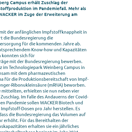
erg Campus erhält Zuschlag der
toffproduktion im Pandemiefall. Mehr als
l WACKER im Zuge der Erweiterung am
it der anfänglichen Impfstoffknappheit in
t die Bundesregierung die
versorgung für die kommenden Jahre ab.
ntsprechendem Know-how und Kapazitäten
n konnten sich für
räge mit der Bundesregierung bewerben.
tz im Technologiepark Weinberg Campus in
einsam mit dem pharmazeutischen
für die Produktionsbereitschaft von Impf­
senger-Ribonukleinsäure (mRNA) bewor­ben.
itteilten, erhielten sie nun neben vier
uschlag. Im Falle des Andauerns der Covid-
uen Pandemie sollen WACKER Biotech und
Impfstoff-Dosen pro Jahr herstellen. Es
 dass die Bundesregierung das Volumen auf
r erhöht. Für das Bereithalten der
kapazitäten erhalten sie ein jährliches
ereitschaftsphase beginnt im Jahr 2024,