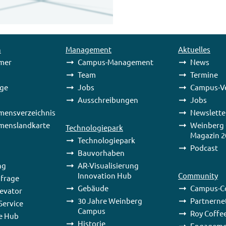
n
Management
Aktuelles
mer
Campus-Management
News
Team
Termine
age
Jobs
Campus-V
Ausschreibungen
Jobs
mensverzeichnis
Newslette
menslandkarte
Weinberg
Technologiepark
Magazin 2
Technologiepark
Podcast
Bauvorhaben
ng
AR-Visualisierung
Innovation Hub
Community
frage
Gebäude
Campus-C
levator
30 Jahre Weinberg
Partnerne
ervice
Campus
Roy Coffe
e Hub
Historie
Engageme