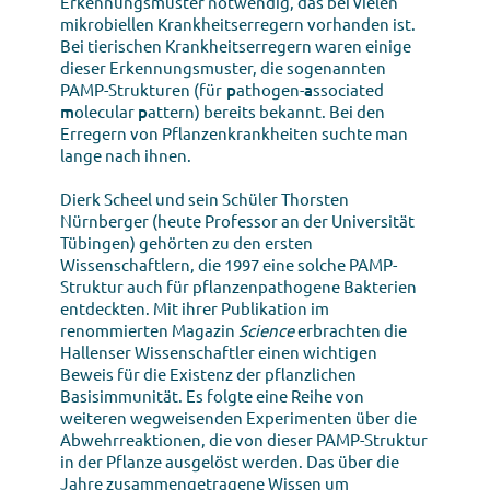
Erkennungsmuster notwendig, das bei vielen
mikrobiellen Krankheitserregern vorhanden ist.
Bei tierischen Krankheitserregern waren einige
dieser Erkennungsmuster, die sogenannten
PAMP-Strukturen (für
p
athogen-
a
ssociated
m
olecular
p
attern) bereits bekannt. Bei den
Erregern von Pflanzenkrankheiten suchte man
lange nach ihnen.
Dierk Scheel und sein Schüler Thorsten
Nürnberger (heute Professor an der Universität
Tübingen) gehörten zu den ersten
Wissenschaftlern, die 1997 eine solche PAMP-
Struktur auch für pflanzenpathogene Bakterien
entdeckten. Mit ihrer Publikation im
renommierten Magazin
Science
erbrachten die
Hallenser Wissenschaftler einen wichtigen
Beweis für die Existenz der pflanzlichen
Basisimmunität. Es folgte eine Reihe von
weiteren wegweisenden Experimenten über die
Abwehrreaktionen, die von dieser PAMP-Struktur
in der Pflanze ausgelöst werden. Das über die
Jahre zusammengetragene Wissen um