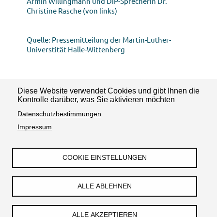
Armin Willingmann und DiP-Sprecherin Dr.
Christine Rasche (von links)
Quelle: Pressemitteilung der Martin-Luther-
Universtität Halle-Wittenberg
Diese Website verwendet Cookies und gibt Ihnen die
News teilen:
Kontrolle darüber, was Sie aktivieren möchten
Datenschutzbestimmungen
Impressum
COOKIE EINSTELLUNGEN
Impressum
Datenschutzerklärung
Barrierefreiheit
Kontakt
ALLE ABLEHNEN
© TGZ Halle Technologie- und Gründerzentrum Halle GmbH
ALLE AKZEPTIEREN