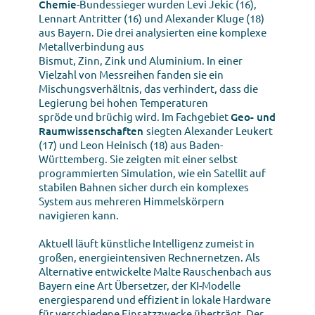
Chemie
-Bundessieger wurden Levi Jekic (16),
Lennart Antritter (16) und Alexander Kluge (18)
aus Bayern. Die drei analysierten eine komplexe
Metallverbindung aus
Bismut, Zinn, Zink und Aluminium. In einer
Vielzahl von Messreihen fanden sie ein
Mischungsverhältnis, das verhindert, dass die
Legierung bei hohen Temperaturen
spröde und brüchig wird. Im Fachgebiet
Geo- und
Raumwissenschaften
siegten Alexander Leukert
(17) und Leon Heinisch (18) aus Baden-
Württemberg. Sie zeigten mit einer selbst
programmierten Simulation, wie ein Satellit auf
stabilen Bahnen sicher durch ein komplexes
System aus mehreren Himmelskörpern
navigieren kann.
Aktuell läuft künstliche Intelligenz zumeist in
großen, energieintensiven Rechnernetzen. Als
Alternative entwickelte Malte Rauschenbach aus
Bayern eine Art Übersetzer, der KI-Modelle
energiesparend und effizient in lokale Hardware
für verschiedene Einsatzzwecke überträgt. Der