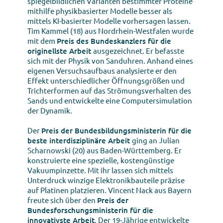
spiegelbildlichen Varianten bestimmter Proteine
mithilfe physikbasierter Modelle besser als
mittels KI-basierter Modelle vorhersagen lassen.
Tim Kammel (18) aus Nordrhein-Westfalen wurde
mit dem
Preis des Bundeskanzlers für die
originellste Arbeit
ausgezeichnet. Er befasste
sich mit der Physik von Sanduhren. Anhand eines
eigenen Versuchsaufbaus analysierte er den
Effekt unterschiedlicher Öffnungsgrößen und
Trichterformen auf das Strömungsverhalten des
Sands und entwickelte eine Computersimulation
der Dynamik.
Der
Preis der Bundesbildungsministerin für die
beste interdisziplinäre Arbeit
ging an Julian
Scharnowski (20) aus Baden-Württemberg. Er
konstruierte eine spezielle, kostengünstige
Vakuumpinzette. Mit ihr lassen sich mittels
Unterdruck winzige Elektronikbauteile präzise
auf Platinen platzieren. Vincent Nack aus Bayern
freute sich über den
Preis der
Bundesforschungsministerin für die
innovativste Arbeit
. Der 19-Jährige entwickelte